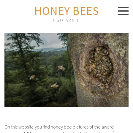
HONEY BEES
INGO ARNDT
THE PROJECT / DAS PROJECT
LIVING TOGETHER IN SECRECY / ZUSAMMENLEBEN IM
VERBORGENEN
ROOMMATES IN THE BEEHIVE / MITBEWOHNER IM
BIENENSTOCK
DEFENSE AT ANY PRICE / VERTEIDIGUNG UM JEDEN
PREIS
THE FOREST HABITAT / LEBENSRAUM WALD
ORIENTATION USING ALL THE SENSES / ORIENTIERUNG
MIT ALLEN SINNEN
On this website you find honey bee pictures of the award