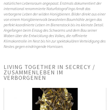
natürlichen Lebensraum angepasst.
Erstmals dokumentiert der
international renommierte Naturfotograf Ingo Arndt das
verborgene Leben der wilden Honigbienen. Bilder direkt aus einer
von einem Honigbienenvolk bewohnten Baumhöhle zeigen das
perfekt koordinierte Leben im Bienenstock bis ins kleinste Detail.
Angefangen beim Einzug des Schwarms und dem Bau seiner
Waben über die Entwicklung des Volkes, die raffinierte
Klimakontrolle im Nest bis hin zur spektakulären Verteidigung des
Nestes gegen eindringende Hornissen.
LIVING TOGETHER IN SECRECY /
ZUSAMMENLEBEN IM
VERBORGENEN