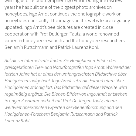
winning wildlife photographer Ingo Arndt. During the last few
MOVING INTO A WOODPECKER NEST / EINZUG IN EINE
years he has built one of the biggest photo archives on
SPECHTHOEHLE
honeybees. Ingo Arndt continues the photographic work on
honeybees constantly. The images on this website are regularly
TRADITIONAL FOREST BEEKEEPING / TRADITIONELLE
updated. Ingo Arndt’s bee pictures are created in close
WALDIMKEREI
cooperation with Prof. Dr. Jürgen Tautz, a world renowned
expert in honeybee research and the honeybee researchers
VARIOUS / VERSCHIEDENES
Benjamin Rutschmann and Patrick Laurenz Kohl.
PHOTOGRAPHY / FOTOGRAFIE
Auf dieser Internetseite finden Sie Honigbienen-Bilder des
preisgekrönten Tier- und Naturfotografen Ingo Arndt. Während der
CONTACT
letzten Jahre hat er eines der umfangreichsten Bildarchive über
Honigbienen aufgebaut. Ingo Arndt setzt die Fotoarbeiten über
Honigbienen ständig fort. Das Bildarchiv auf dieser Website wird
regelmäßig ergänzt. Die Bienen-Bilder von Ingo Arndt entstehen
in enger Zusammenarbeit mit Prof. Dr. Jürgen Tautz, einem
weltweit anerkannten Experten der Bienenforschung und den
Honigbienen-Forschern Benjamin Rutschmann and Patrick
Laurenz Kohl.