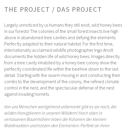
THE PROJECT / DAS PROJECT
Largely unnoticed by us humans they still exist, wild honey bees
in our forests! The colonies of the small forest insects live high
above in abandoned tree cavities and defying the elements.
Perfectly adapted to their natural habitat. For the first time,
internationally acclaimed wildlife photographer Ingo Arndt
documents the hidden life of wild honey bees. Images directly
from a tree cavity inhabited by a honey bee colony show the
perfectly coordinated life within the beehive down to the last
detail. Starting with the swarm moving in and constructing their
combs to the development of the colony, the refined climate
control in the nest, and the spectacular defense of the nest
against invading hornets.
Von uns Menschen weitgehend unbemerkt gibt es sie noch, die
wilden Honigbienen in unseren Wäldern! Hoch oben in
verlassenen Baumhöhlen leben die Kolonien der kleinen
Waldinsekten und trotzen den Elementen. Perfekt an ihren